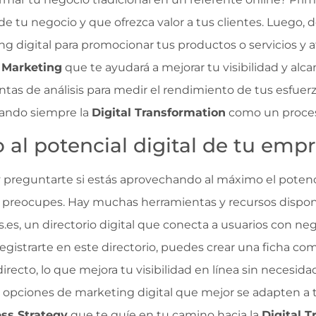
de tu negocio y que ofrezca valor a tus clientes. Luego, d
g digital para promocionar tus productos o servicios y a
 Marketing
que te ayudará a mejorar tu visibilidad y alc
tas de análisis para medir el rendimiento de tus esfuerzo
rando siempre la
Digital Transformation
como un proces
 al potencial digital de tu emp
y preguntarte si estás aprovechando al máximo el potenc
o te preocupes. Hay muchas herramientas y recursos dispon
es, un directorio digital que conecta a usuarios con ne
l registrarte en este directorio, puedes crear una ficha c
irecto, lo que mejora tu visibilidad en línea sin necesida
s opciones de marketing digital que mejor se adapten a t
ss Strategy
que te guíe en tu camino hacia la
Digital 