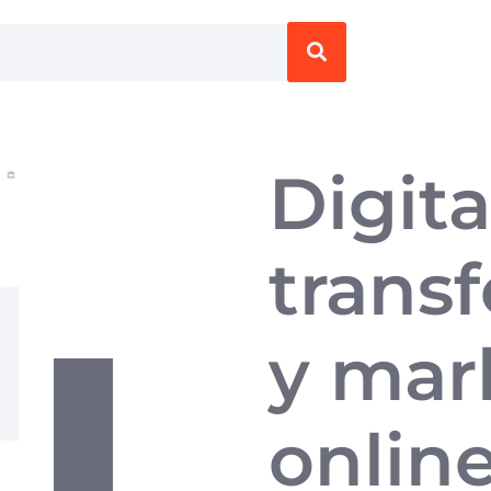
Digita
trans
y mar
onlin