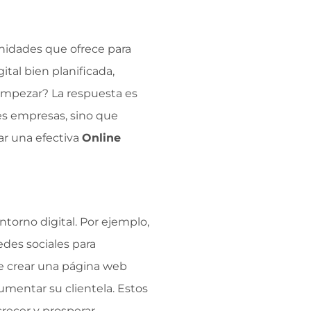
unidades que ofrece para
ital bien planificada,
 empezar? La respuesta es
des empresas, sino que
r una efectiva
Online
torno digital. Por ejemplo,
edes sociales para
de crear una página web
umentar su clientela. Estos
crecer y prosperar