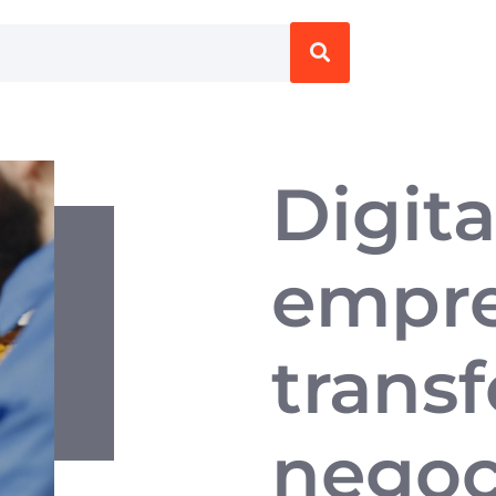
Digita
empre
trans
negoc