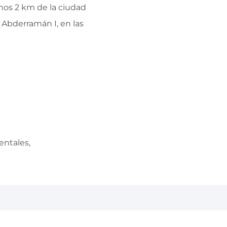
unos 2 km de la ciudad
, Abderramán I, en las
entales,