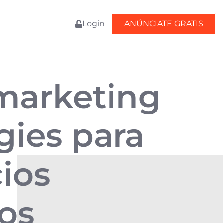
Login
ANÚNCIATE GRATIS
 marketing
gies para
ios
sos