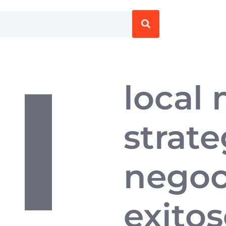
local
strate
negoc
exito