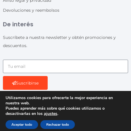
Aviso legal y privacidad
Devoluciones y reembolsos
De interés
Suscríbete a nuestra newsletter y obtén promociones y
descuentos.
Suscribirse
Utilizamos cookies para ofrecerte la mejor experiencia en
nuestra web.
Puedes aprender más sobre qué cookies utilizamos o
desactivarlas en los
ajustes
.
© 2026 - Todos los derechos reservados. Diseño:
B2Bactiva.com
y
Alfonso Puig
Aceptar todo
Rechazar todo